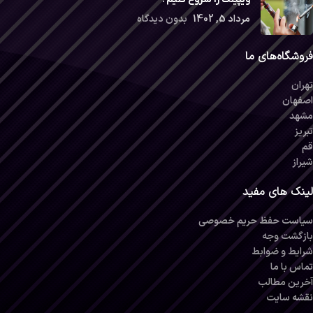
مرداد 5, 1402
بدون دیدگاه
فروشگاه‌های ما
تهران
اصفهان
مشهد
تبریز
قم
شیراز
لینک های مفید
سیاست حفظ حریم خصوصی
بازگشت وجه
شرایط و ضوابط
تماس با ما
آخرین مطالب
نقشه سایت