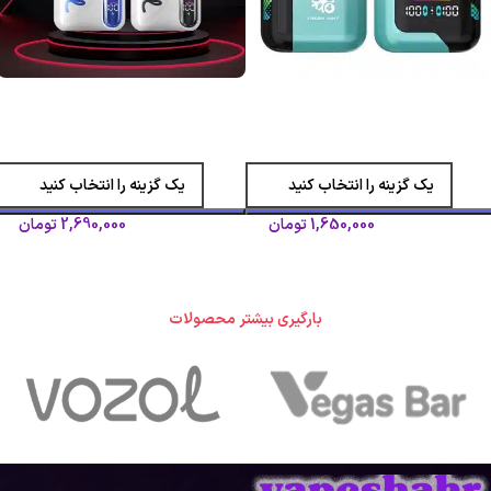
پاد 40000 پاف اسپیس من
پاد 40000 پاف استار وزول/Vozol
موک/Smok Spaceman 40K Puffs
Star 40000 Puffs Pod
اسموک
وزول
عم
طعم
1,650,000
تومان
2,690,000
تومان
1,850,000
تومان
2,950,000
تومان
انتخاب گزینه ها
انتخاب گزینه ها
بارگیری بیشتر محصولات