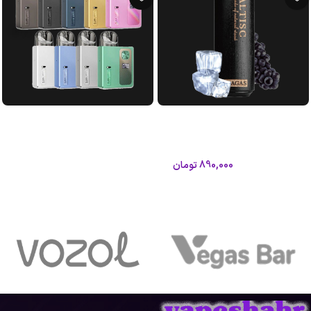
پاد 8000 پاف طعم انگور یخ گراگاس
پاد اورسا بیبی پرو لاست ویپ|Lost
آلتیسک
Vape Ursa Baby Pro Pod
آلتیسک
لاست ویپ
890,000
تومان
1,050,000
تومان
اطلاعات بیشتر
افزودن به سبد خرید