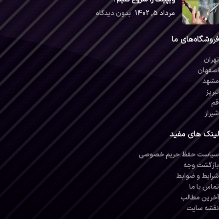
مرداد 5, 1402
بدون دیدگاه
فروشگاه‌های ما
تهران
اصفهان
مشهد
تبریز
قم
شیراز
لینک های مفید
سیاست حفظ حریم خصوصی
بازگشت وجه
شرایط و ضوابط
تماس با ما
آخرین مطالب
نقشه سایت