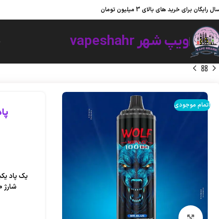
ویپ شهر ؛ به شهر ویپ و پاد یکبار مصرف خوش آمدید.
ال رایگان برای خرید های بالای 3 میلیون تومان
ویپ شهر vapeshahr
خ
اتمام موجودی
پاد ولف 10000پ
شارژ 650 میلی آمپر ساعتی است ؛ دارای نیکوتین %5 بوده و حدود 10000 پاف را برآورده می کند.
بزرگنمایی تصویر