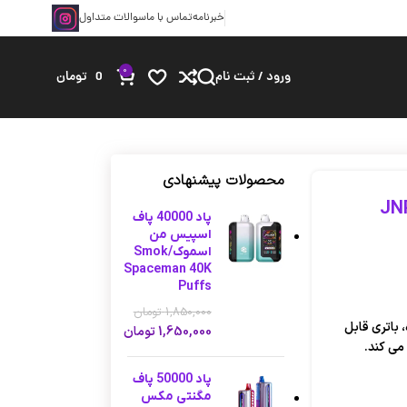
خبرنامه
تماس با ما
سوالات متداول
0
ورود / ثبت نام
0
تومان
محصولات پیشنهادی
پاد 40000 پاف
اسپیس من
اسموک/Smok
Spaceman 40K
Puffs
1,850,000
تومان
 پیش پر شده، باتری قابل
1,650,000
تومان
پاد 50000 پاف
مگنتی مکس