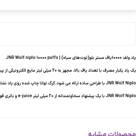
پاد ولف 10000پاف مستر بلو(توت‌های سیاه) | JNR Wolf niplo 10000 puffs
یک پاد یکبار مصرف با تعداد پاف بالا، مجهز به 20 میلی لیتر مایع الکترونیکی از پیش پر شده، باتری قابل شارژ 650 میلی آمپر ساعتی است ؛ دارای نیکوتین %5 بوده و حدود 10000 پاف را برآورده می کند.
JNR Wolf Niplo با طراحی ساده ارائه می شود.گرگ توانا چاپ شده روی پاد نشان می دهد که پاد قدرتمند و طولانی مدت است.
JNR Wolf Niplo با یک پیشنهاد سخاوتمندانه از 20 میلی لیتر e-juice و باتری قوی 650 میلی آمپر ساعتی، برای ویپینگ بی وقفه ایده آل است. هر پاف Wolf Niplo 10K طعم‌دار و فراموش‌نشدنی است.
محصولات مشابه