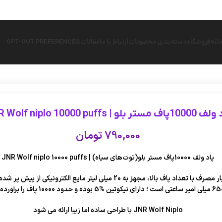
انه
فروشگاه
دسته‌بندی محصولات
ارتباط با ما
مقالات
OPT-OUT PREFERENCES
اف مستر بلو | JNR Wolf niplo 10000 puffs
790,000
تومان
پاد ولف 10000پاف مستر بلو(توت‌های سیاه) | JNR Wolf niplo 10000 puffs
یک پاد یکبار مصرف با تعداد پاف بالا، مجهز به 20 میلی لیتر مایع الکترونیکی از
JNR Wolf Niplo با طراحی ساده اما زیبا ارائه می شود