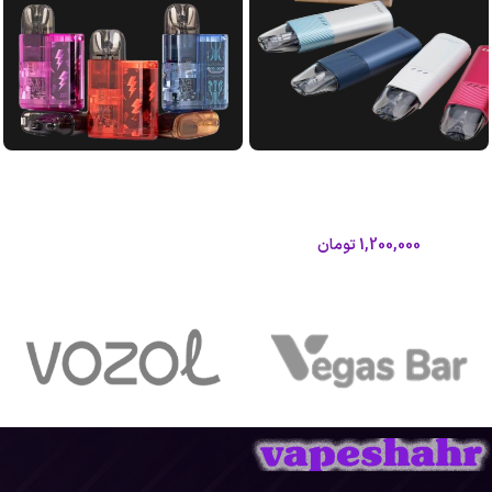
پاد آرگوس زد ووپو|Voopoo Argus Z
پاد اورسا بیبی لاست ویپ|Lost Vape
Ursa Baby Pod
Pod
ووپو
لاست ویپ
1,200,000
تومان
اطلاعات بیشتر
اطلاعات بیشتر