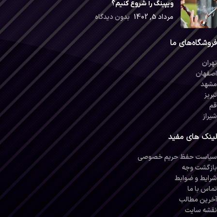
ویپینگ را شروع کنیم؟
مرداد 5, 1402
بدون دیدگاه
فروشگاه‌های ما
تهران
اصفهان
مشهد
تبریز
قم
شیراز
لینک های مفید
سیاست حفظ حریم خصوصی
بازگشت وجه
شرایط و ضوابط
تماس با ما
آخرین مطالب
نقشه سایت