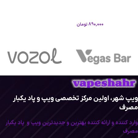
پاد 8000 پاف طعم دوسیب گراگاس
پاد اورسا بیبی پرو لاست ویپ|Lost
آلتیسک
Vape Ursa Baby Pro Pod
آلتیسک
لاست ویپ
890,000
تومان
1,050,000
تومان
اطلاعات بیشتر
اطلاعات بیشتر
ویپ شهر، اولین مرکز تخصصی ویپ و پاد یکبار
مصرف
وارد کننده و ارائه کننده بهترین و جدیدترین ویپ و پاد یکبار
مصرف