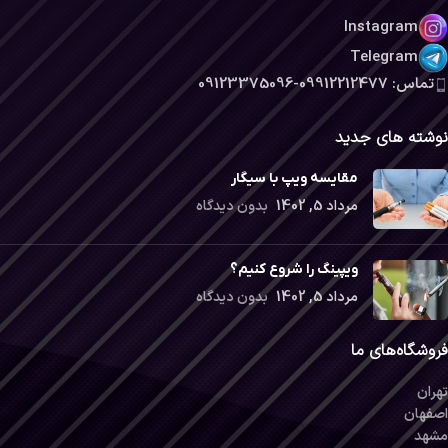
Instagram
Telegram
تماس: 09912212477-09123375096
نوشته های جدید
مقایسه ویپ با سیگار
مرداد 5, 1402
بدون دیدگاه
ویپینگ را شروع کنیم؟
مرداد 5, 1402
بدون دیدگاه
فروشگاه‌های ما
تهران
اصفهان
مشهد