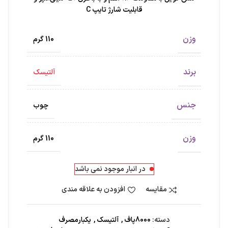
قابلیت شارژ تایپ C
وزن
110 گرم
برند
آلتیسک
جنس
چوب
وزن
110 گرم
در انبار موجود نمی باشد
مقایسه
افزودن به علاقه مندی
دسته:
8000پاف
,
آلتیسک
,
یکبارمصرف