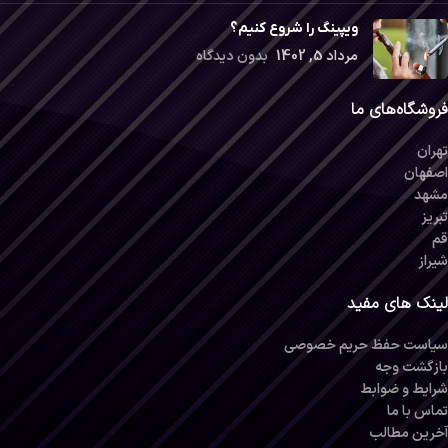
ویپینگ را شروع کنیم؟
مرداد 5, 1402
بدون دیدگاه
فروشگاه‌های ما
تهران
اصفهان
مشهد
تبریز
قم
شیراز
لینک های مفید
سیاست حفظ حریم خصوصی
بازگشت وجه
شرایط و ضوابط
تماس با ما
آخرین مطالب