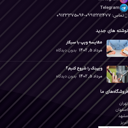
Telegram
تماس: 09912212477-09123375096
نوشته های جدید
مقایسه ویپ با سیگار
مرداد 5, 1402
بدون دیدگاه
ویپینگ را شروع کنیم؟
مرداد 5, 1402
بدون دیدگاه
فروشگاه‌های ما
تهران
اصفهان
مشهد
تبریز