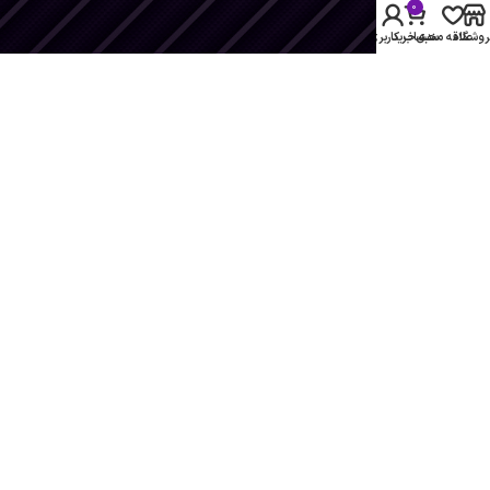
قم
0
شیراز
روشگاه
علاقه مندی
سبد خرید
حساب کاربری من
لینک های مفید
سیاست حفظ حریم خصوصی
بازگشت وجه
شرایط و ضوابط
تماس با ما
آخرین مطالب
نقشه سایت
منو فوتر
اینستاگرام
دسته‌بندی محصولات
فروشگاه
تماس با ما
مقالات
تمامی حقوق
این سایت
متعلق به
ویپ شهر
می‌باشد