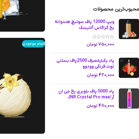
محبوب‌ترین محصولات
ویپ 12000 پاف سوئیچ هندوانه
یخ گراگاس آلتیسک
اتمام موجودی
750,000
تومان
پاد یکبارمصرف 2500پاف بستنی
توت فرنگی وودوو
420,000
تومان
پاد 5000 پاف بلوبری یخ جی ان
آر/JNR Crystal Pro max
480,000
تومان