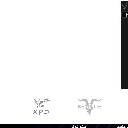
 مفید
منو فوتر