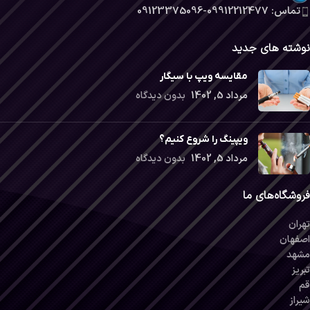
تماس: 09912212477-09123375096
نوشته های جدید
مقایسه ویپ با سیگار
مرداد 5, 1402
بدون دیدگاه
ویپینگ را شروع کنیم؟
مرداد 5, 1402
بدون دیدگاه
فروشگاه‌های ما
تهران
اصفهان
مشهد
تبریز
قم
شیراز