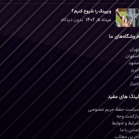
ویپینگ را شروع کنیم؟
مرداد 5, 1402
بدون دیدگاه
فروشگاه‌های ما
تهران
اصفهان
مشهد
تبریز
قم
شیراز
لینک های مفید
سیاست حفظ حریم خصوصی
بازگشت وجه
شرایط و ضوابط
تماس با ما
آخرین مطالب