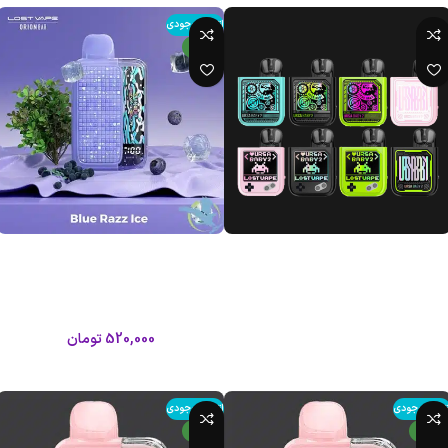
اتمام موجودی
جدید
پادماد اورسا بیبی۲ لاست ویپ|Lost
پاد 10000 پاف بلورز یخ لاست
Vape Ursa Baby2 Podmod
ویپ/Lost vape Orion Bar 10000
Puffs
لاست ویپ
لاست ویپ
اطلاعات بیشتر
520,000
تومان
اطلاعات بیشتر
تمام موجودی
اتمام موجودی
جدید
جدید