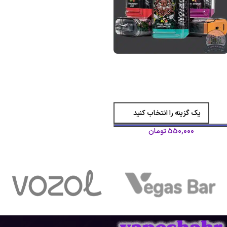
پاد 7500 پاف اوریون بار لاست
ویپ/Lost vape Orion Bar 7500
Puffs
لاست ویپ
عم
550,000
تومان
انتخاب گزینه ها