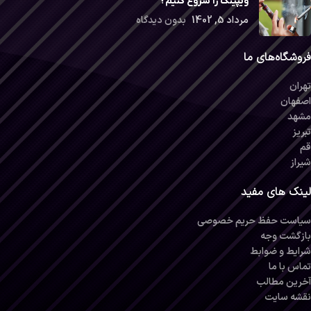
ویپینگ را شروع کنیم؟
مرداد 5, 1402
بدون دیدگاه
فروشگاه‌های ما
تهران
اصفهان
مشهد
تبریز
قم
شیراز
لینک های مفید
سیاست حفظ حریم خصوصی
بازگشت وجه
شرایط و ضوابط
تماس با ما
آخرین مطالب
نقشه سایت