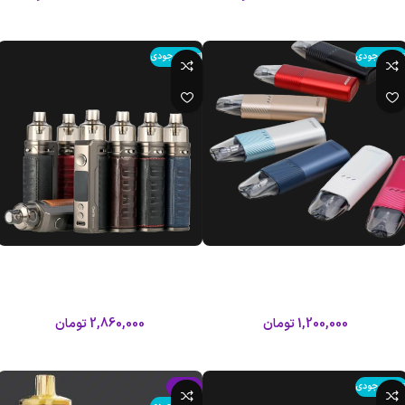
افزودن به سبد خرید
افزودن به سبد خرید
تمام موجودی
اتمام موجودی
پاد آرگوس زد ووپو|Voopoo Argus Z
پاد ماد دراگ اس ووپو|Voopoo Drag
S Pod Mod
Pod
ووپو
ووپو
1,200,000
تومان
2,860,000
تومان
اطلاعات بیشتر
اطلاعات بیشتر
تمام موجودی
-9%