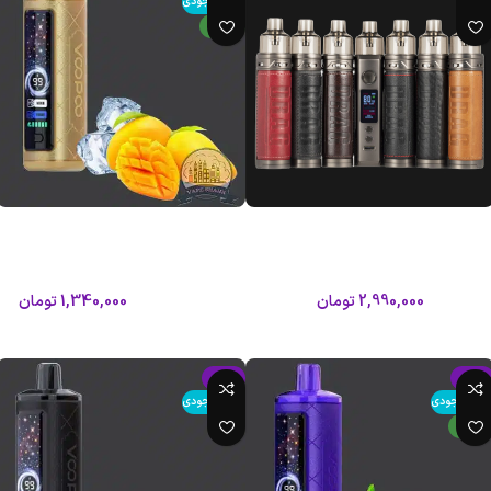
اتمام موجودی
جدید
پاد ماد دراگ ایکس ووپو|Voopoo
ویپ 30000 پاف طعم انبه یخ ووپو
VOOPOO Cloud X 30K
Drag X Pod Mod
ووپو
ووپو
2,990,000
تومان
1,340,000
تومان
1,480,000
تومان
اطلاعات بیشتر
اطلاعات بیشتر
-9%
-9%
تمام موجودی
اتمام موجودی
جدید