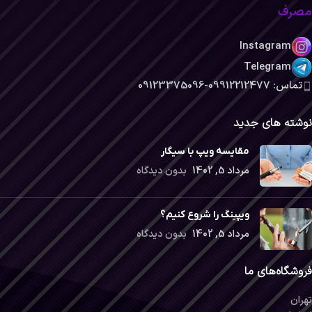
مصرف
Instagram
Telegram
تماس: 09912212477-09123375096
نوشته های جدید
مقایسه ویپ با سیگار
مرداد 5, 1402
بدون دیدگاه
ویپینگ را شروع کنیم؟
مرداد 5, 1402
بدون دیدگاه
فروشگاه‌های ما
تهران