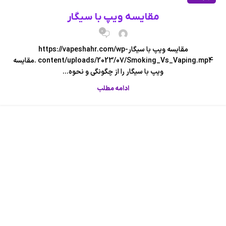
مقایسه ویپ با سیگار
0
مقایسه ویپ با سیگارhttps://vapeshahr.com/wp-
content/uploads/2023/07/Smoking_Vs_Vaping.mp4 .مقایسه
ویپ با سیگار را از چگونگی و نحوه...
ادامه مطلب