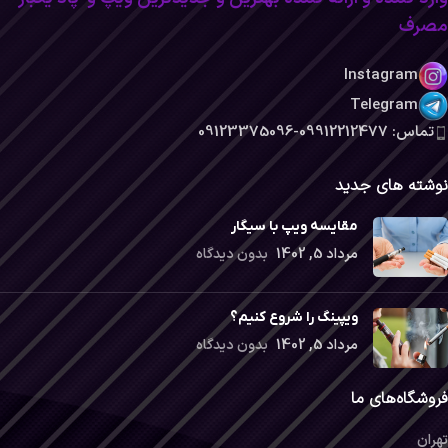
مصرف
Instagram
Telegram
تماس: 09912212477-09123375096
نوشته های جدید
مقایسه ویپ با سیگار
مرداد 5, 1402
بدون دیدگاه
ویپینگ را شروع کنیم؟
مرداد 5, 1402
بدون دیدگاه
فروشگاه‌های ما
تهران