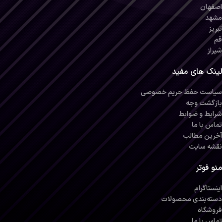
اصفهان
مشهد
تبریز
قم
شیراز
لینک های مفید
سیاست حفظ حریم خصوصی
بازگشت وجه
شرایط و ضوابط
تماس با ما
آخرین مطالب
نقشه سایت
منو فوتر
اینستاگرام
دسته‌بندی محصولات
فروشگاه
تماس با ما