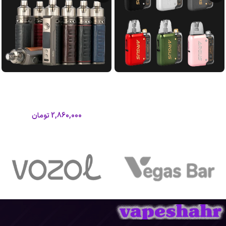
پاد ماد آرگوس پی1 ووپو|Voopoo
پاد ماد دراگ اس ووپو|Voopoo
Drag S Pod Mod
Argus P1 Pod Mod
ووپو
ووپو
2,860,000
تومان
اطلاعات بیشتر
اطلاعات بیشتر