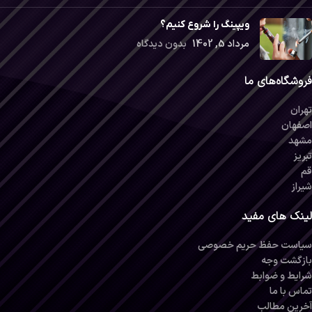
ویپینگ را شروع کنیم؟
مرداد 5, 1402
بدون دیدگاه
فروشگاه‌های ما
تهران
اصفهان
مشهد
تبریز
قم
شیراز
لینک های مفید
سیاست حفظ حریم خصوصی
بازگشت وجه
شرایط و ضوابط
تماس با ما
آخرین مطالب