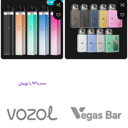
اتمام موجودی
پاد اورسا بیبی پرو لاست ویپ|Lost
پاد ماد ایکسراس۳ |Vaporesso
XROS 3 Pod Mod
Vape Ursa Baby Pro Pod
لاست ویپ
ویپرسو
1,930,000
تومان
اطلاعات بیشتر
اطلاعات بیشتر