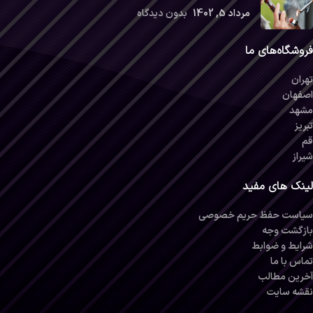
مرداد 5, 1402
بدون دیدگاه
فروشگاه‌های ما
تهران
اصفهان
مشهد
تبریز
قم
شیراز
لینک های مفید
سیاست حفظ حریم خصوصی
بازگشت وجه
شرایط و ضوابط
تماس با ما
آخرین مطالب
نقشه سایت