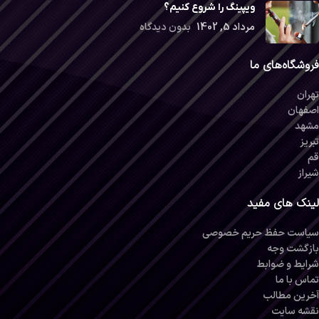
ویپینگ را شروع کنیم؟
مرداد 5, 1402
بدون دیدگاه
فروشگاه‌های ما
تهران
اصفهان
مشهد
تبریز
قم
شیراز
لینک های مفید
سیاست حفظ حریم خصوصی
بازگشت وجه
شرایط و ضوابط
تماس با ما
آخرین مطالب
نقشه سایت