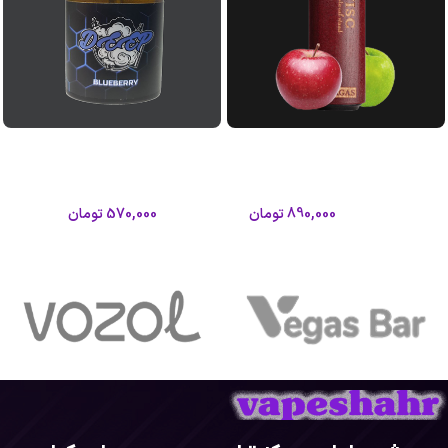
پاد 9000پاف بلوبری دیپ/Deep
پاد 8000 پاف طعم دوسیب گراگاس
9000 puffs POD
آلتیسک
دیپ
آلتیسک
570,000
تومان
890,000
تومان
1,050,000
تومان
اطلاعات بیشتر
اطلاعات بیشتر