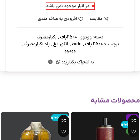
در انبار موجود نمی باشد
مقایسه
افزودن به علاقه مندی
دسته:
وودوو
,
2500پاف
,
یکبارمصرف
برچسب:
2500 پاف
,
vudu
,
انگور یخ
,
پاد یکبارمصرف
,
وودوو
به اشتراک بگذارید:
محصولات مشابه
-15%
اتمام موجودی
اتمام موجودی
جدید