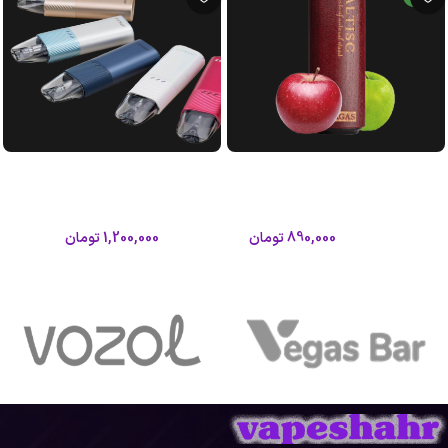
پاد 8000 پاف طعم دوسیب گراگاس
پاد آرگوس زد ووپو|Voopoo Argus Z
آلتیسک
Pod
آلتیسک
ووپو
890,000
تومان
1,200,000
تومان
1,050,000
تومان
اطلاعات بیشتر
اطلاعات بیشتر