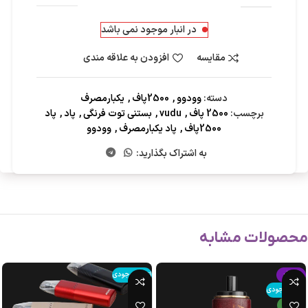
در انبار موجود نمی باشد
مقایسه
افزودن به علاقه مندی
دسته:
وودوو
,
2500پاف
,
یکبارمصرف
برچسب:
2500 پاف
,
vudu
,
بستنی توت فرنگی
,
پاد
,
پاد
2500پاف
,
پاد یکبارمصرف
,
وودوو
به اشتراک بگذارید:
محصولات مشابه
-15%
اتمام موجودی
اتمام موجودی
جدید