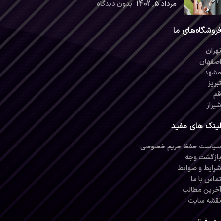
مرداد 5, 1402
بدون دیدگاه
فروشگاه‌های ما
تهران
اصفهان
مشهد
تبریز
قم
شیراز
لینک های مفید
سیاست حفظ حریم خصوصی
بازگشت وجه
شرایط و ضوابط
تماس با ما
آخرین مطالب
نقشه سایت