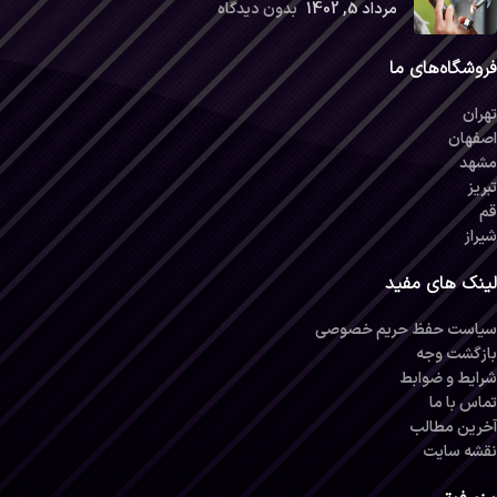
مرداد 5, 1402
بدون دیدگاه
فروشگاه‌های ما
تهران
اصفهان
مشهد
تبریز
قم
شیراز
لینک های مفید
سیاست حفظ حریم خصوصی
بازگشت وجه
شرایط و ضوابط
تماس با ما
آخرین مطالب
نقشه سایت