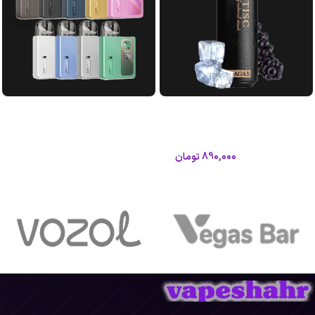
پاد 8000 پاف طعم انگور یخ گراگاس
پاد اورسا بیبی پرو لاست ویپ|Lost
آلتیسک
Vape Ursa Baby Pro Pod
آلتیسک
لاست ویپ
890,000
تومان
1,050,000
تومان
اطلاعات بیشتر
افزودن به سبد خرید