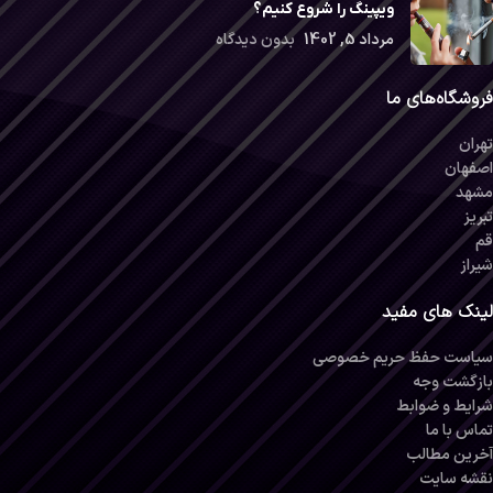
ویپینگ را شروع کنیم؟
مرداد 5, 1402
بدون دیدگاه
فروشگاه‌های ما
تهران
اصفهان
مشهد
تبریز
قم
شیراز
لینک های مفید
سیاست حفظ حریم خصوصی
بازگشت وجه
شرایط و ضوابط
تماس با ما
آخرین مطالب
نقشه سایت