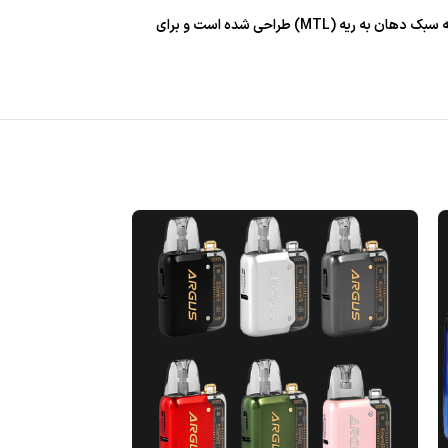
علاوه بر این، VOZOL Star 40000 دارای زمان شارژ سریع 30 دقیقه ای است که امکان شارژ سریع برای دفعات ویپینگ بدون وقفه را فراهم می کند. این دستگاه به سبک دهان به ریه (MTL) طراحی شده است و برای
اتمام موجودی