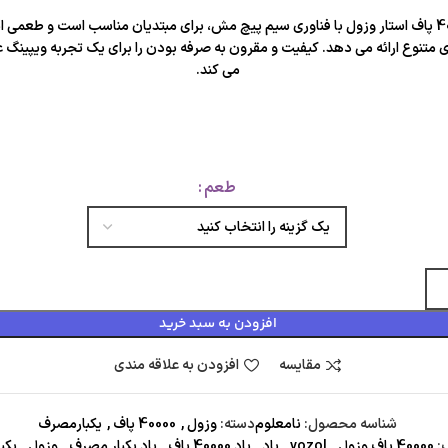
پاد 40000 پاف استار وزول با فناوری سیم پیچ مش، برای مبتدیان مناسب است و طعمی ا
ی متنوع ارائه می دهد. کیفیت و مقرون به صرفه بودن را برای یک تجربه ویپینگ ع
می کند.
طعم
افزودن به سبد خرید
مقایسه
افزودن به علاقه مندی
شناسه محصول:
نامعلوم
دسته:
وزول
,
40000 پاف
,
یکبارمصرف
:
40000 پاف وزول
,
vozol
,
پاد
,
پاد 40000 پاف
,
پاد یکبار مصرف
,
وزول
,
یکب