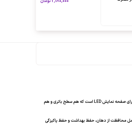
2,180,000
تومان
این مدل که برند VOZOL است، ظرفیت قابل توجهی بیش از 40000 پاف را ارائه می دهد که استفاده طولانی مدت بدون نیاز به تعویض مکرر را تضمین می کند. دارای صفحه نمایش LED است که هم سطح باتری و هم
ه شامل محافظت از دهان، حفظ بهداشت و حفظ پاکیزگی