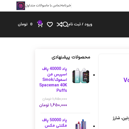
خبرنامه
تماس با ما
سوالات متداول
0
ورود / ثبت نام
0
تومان
محصولات پیشنهادی
پاد 40000 پاف
اسپیس من
اسموک/Smok
Spaceman 40K
Puffs
1,850,000
تومان
1,650,000
تومان
40000 پاف، 50 میلی گرم نیکوتین، شارژ
پاد 50000 پاف
مگنتی مکس