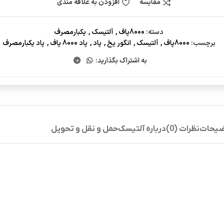
مقایسه
افزودن به علاقه مندی
دسته:
8000پاف
,
آلتیسک
,
یکبارمصرف
برچسب:
8000پاف
,
آلتیسک
,
انگور یخ
,
پاد
,
پاد 8000 پاف
,
پاد یکبارمصرف
به اشتراک بگذارید:
یحات
نظرات (0)
درباره آلتیسک
حمل و نقل و تحویل