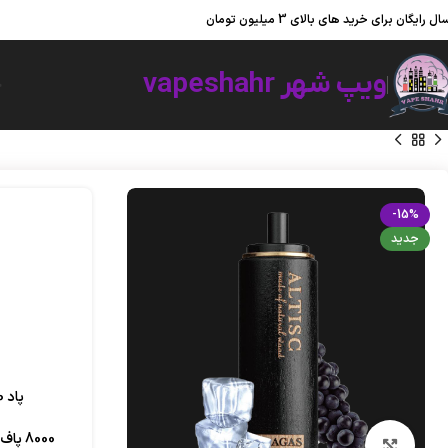
ویپ شهر ؛ به شهر ویپ و پاد یکبار مصرف خوش آمدید.
ال رایگان برای خرید های بالای 3 میلیون تومان
ویپ شهر vapeshahr
خ
-15%
جدید
پاد 8000 پاف طعم انگور یخ گراگاس آلتیسک با بدنه چوبی طبیعی و ظاهری شیک و لاکچری
8000 
بزرگنمایی تصویر