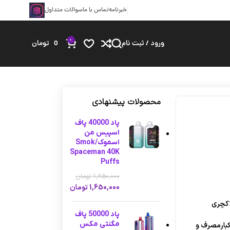
خبرنامه
تماس با ما
سوالات متداول
0
ورود / ثبت نام
0
تومان
محصولات پیشنهادی
پاد 40000 پاف
اسپیس من
اسموک/Smok
Spaceman 40K
Puffs
1,850,000
تومان
1,650,000
تومان
پاد 50000 پاف
مگنتی مکس
یکبارمصرف و